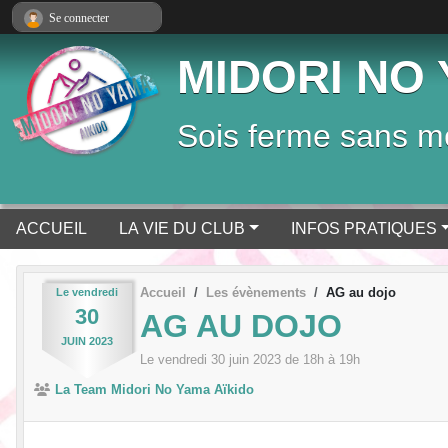
Panneau de gestion des cookies
Se connecter
MIDORI NO 
Sois ferme sans mé
ACCUEIL
LA VIE DU CLUB
INFOS PRATIQUES
Accueil
Les évènements
AG au dojo
Le
vendredi
30
AG AU DOJO
JUIN
2023
Le
vendredi
30
juin
2023
de 18h à 19h
La Team Midori No Yama Aïkido