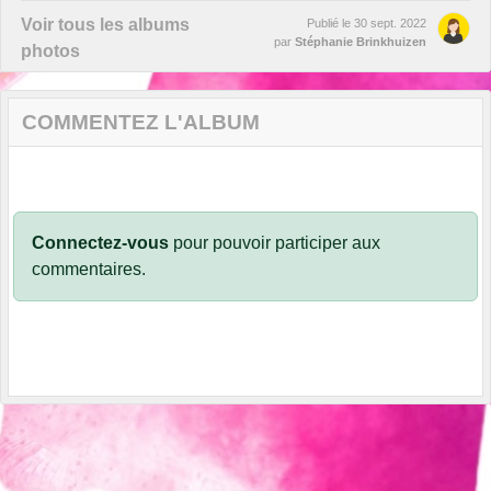
Voir tous les albums
Publié le
30 sept. 2022
par
Stéphanie Brinkhuizen
photos
COMMENTEZ L'ALBUM
Connectez-vous
pour pouvoir participer aux
commentaires.