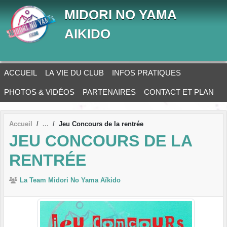
Panneau de gestion des cookies
MIDORI NO YAMA
AIKIDO
ACCUEIL
LA VIE DU CLUB
INFOS PRATIQUES
PHOTOS & VIDÉOS
PARTENAIRES
CONTACT ET PLAN
Accueil
Jeu Concours de la rentrée
JEU CONCOURS DE LA
RENTRÉE
La Team Midori No Yama Aïkido